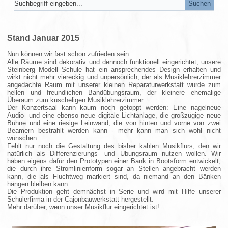
Stand Januar 2015
Nun können wir fast schon zufrieden sein.
Alle Räume sind dekorativ und dennoch funktionell eingerichtet, unsere
Steinberg Modell Schule hat ein ansprechendes Design erhalten und
wirkt nicht mehr viereckig und unpersönlich, der als Musiklehrerzimmer
angedachte Raum mit unserer kleinen Reparaturwerkstatt wurde zum
hellen und freundlichen Bandübungsraum, der kleinere ehemalige
Überaum zum kuscheligen Musiklehrerzimmer.
Der Konzertsaal kann kaum noch getoppt werden: Eine nagelneue
Audio- und eine ebenso neue digitale Lichtanlage, die großzügige neue
Bühne und eine riesige Leinwand, die von hinten und vorne von zwei
Beamern bestrahlt werden kann - mehr kann man sich wohl nicht
wünschen.
Fehlt nur noch die Gestaltung des bisher kahlen Musikflurs, den wir
natürlich als Differenzierungs- und Übungsraum nutzen wollen. Wir
haben eigens dafür den Prototypen einer Bank in Bootsform entwickelt,
die durch ihre Stromlinienform sogar an Stellen angebracht werden
kann, die als Fluchtweg markiert sind, da niemand an den Bänken
hängen bleiben kann.
Die Produktion geht demnächst in Serie und wird mit Hilfe unserer
Schülerfirma in der Cajonbauwerkstatt hergestellt.
Mehr darüber, wenn unser Musikflur eingerichtet ist!