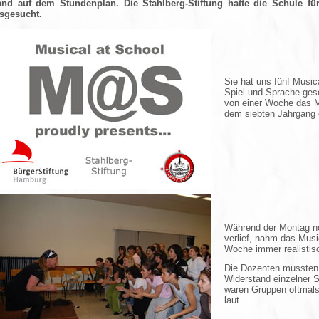
and auf dem Stundenplan. Die Stahlberg-Stiftung hatte die Schule fü
sgesucht.
Sie hat uns fünf Music
Spiel und Sprache gesc
von einer Woche das M
dem siebten Jahrgang e
Während der Montag n
verlief, nahm das Musi
Woche immer realistis
Die Dozenten mussten
Widerstand einzelner 
waren Gruppen oftmals
laut.