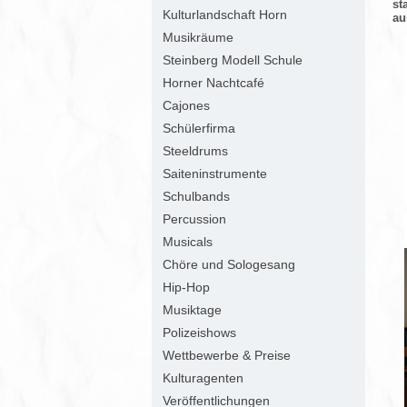
st
Kulturlandschaft Horn
au
Musikräume
Steinberg Modell Schule
Horner Nachtcafé
Cajones
Schülerfirma
Steeldrums
Saiteninstrumente
Schulbands
Percussion
Musicals
Chöre und Sologesang
Hip-Hop
Musiktage
Polizeishows
Wettbewerbe & Preise
Kulturagenten
Veröffentlichungen