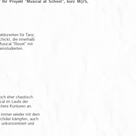
r Ihr Projekt "Musical at School", kurz
M@S
,
aldozenten für Tanz,
hickt, die innerhalb
usical "Reset" mit
instudierten.
och eher chaotisch
cal im Laufe der
chere Konturen an.
 immer wieder mit dem
Schüler kämpfen, auch
 unkonzentriert und