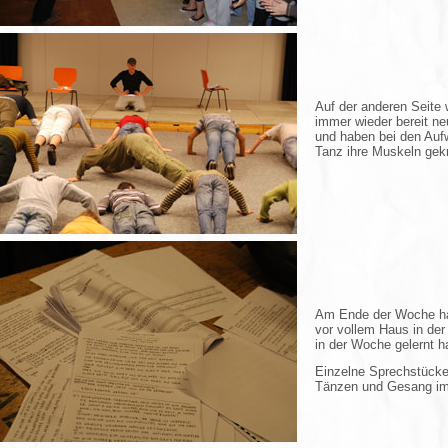
Auf der anderen Seite 
immer wieder bereit n
und haben bei den Auf
Tanz ihre Muskeln gek
Am Ende der Woche ha
vor vollem Haus in der
in der Woche gelernt h
Einzelne Sprechstücke
Tänzen und Gesang im