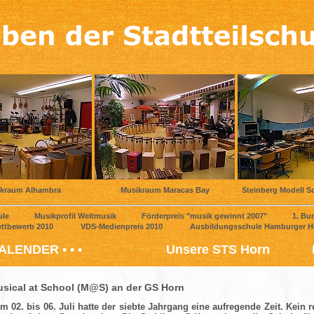
kraum Alhambra
Musikraum Maracas Bay
Steinberg Modell S
Schule Musikprofil Weltmusik Förderpreis "musik gewinnt 2007" 1. Bunde
eb-Wettbewerb 2010 VDS-Medienpreis 2010 Ausbildungsschule Hamburger Hoc
LENDER • • •
Unsere STS Horn
sical at School (
M@S
) an der GS Horn
m 02. bis 06. Juli hatte der siebte Jahrgang eine aufregende Zeit. Kein 