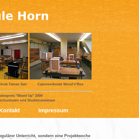
chule Taman Sari
Cajonwerkstatt Wood'n'Box
spreis "Mixed Up" 2009
hschulen und Studienseminare
Kontakt
Impressum
regulärer Unterricht, sondern eine Projektwoche