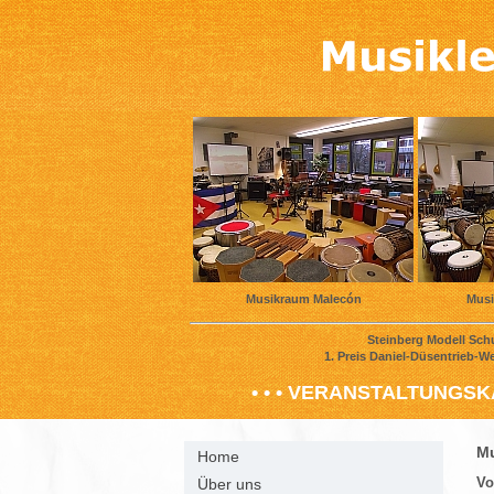
Musikraum Malecón
Musi
Steinberg Modell 
1. Preis Daniel-Düsentri
• • • VERANSTALTUNGSKA
Mu
Home
Vo
Über uns